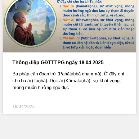
Thông điệp GĐTTTPG ngày 18.04.2025
Ba pháp cần đoạn trừ (Pahātabbā dhammā). Ở đây chỉ
cho ba ái (Taṇhā): Dục ái (Kāmataṇhā), sự khát vọng,
mong muốn hưởng ngũ dục
18/04/2025