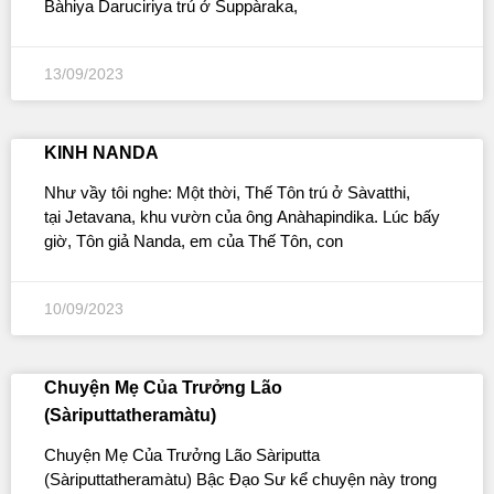
Bàhiya Daruciriya trú ở Suppàraka,
13/09/2023
KINH NANDA
Như vầy tôi nghe: Một thời, Thế Tôn trú ở Sàvatthi,
tại Jetavana, khu vườn của ông Anàhapindika. Lúc bấy
giờ, Tôn giả Nanda, em của Thế Tôn, con
10/09/2023
Chuyện Mẹ Của Trưởng Lão
(Sàriputtatheramàtu)
Chuyện Mẹ Của Trưởng Lão Sàriputta
(Sàriputtatheramàtu) Bậc Ðạo Sư kể chuyện này trong