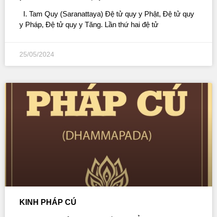
I. Tam Quy (Saranattaya) Ðệ tử quy y Phật, Ðệ tử quy
y Pháp, Ðệ tử quy y Tăng. Lần thứ hai đệ tử
25/05/2024
KINH PHÁP CÚ