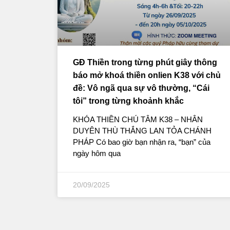
GĐ Thiền trong từng phút giây thông
báo mở khoá thiền onlien K38 với chủ
đề: Vô ngã qua sự vô thường, “Cái
tôi” trong từng khoảnh khắc
KHÓA THIỀN CHÚ TÂM K38 – NHÂN
DUYÊN THÙ THẮNG LAN TỎA CHÁNH
PHÁP Có bao giờ bạn nhận ra, “bạn” của
ngày hôm qua
20/09/2025