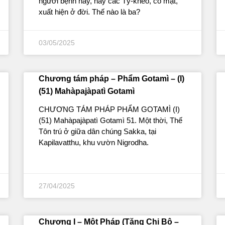
người bệnh này, này các Tỷ-kheo, có mặt,
xuất hiện ở đời. Thế nào là ba?
03/05/2025
Chương tám pháp – Phẩm Gotamì – (I)
(51) Mahàpajàpatì Gotamì
CHƯƠNG TÁM PHÁP PHẨM GOTAMÌ (I)
(51) Mahàpajàpatì Gotamì 51. Một thời, Thế
Tôn trú ở giữa dân chúng Sakka, tại
Kapilavatthu, khu vườn Nigrodha.
27/04/2025
Chương I – Một Pháp (Tăng Chi Bộ –