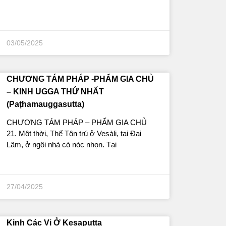
03/05/2025
CHƯƠNG TÁM PHÁP -PHẨM GIA CHỦ
– KINH UGGA THỨ NHẤT
(Paṭhamauggasutta)
CHƯƠNG TÁM PHÁP – PHẨM GIA CHỦ
21. Một thời, Thế Tôn trú ở Vesàli, tại Ðại
Lâm, ở ngôi nhà có nóc nhọn. Tại
27/04/2025
Kinh Các Vị Ở Kesaputta