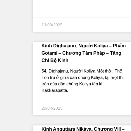
13/09/2025
Kinh Dìghajanu, Người Koliya – Phẩm
Gotamì – Chương Tám Pháp – Tăng
Chi Bộ Kinh
54. Dìghajanu, Người Koliya Một thời, Thế
Tôn trú ở giữa dân chúng Koliya, tại một thị
trấn của dân chúng Koliya tên là
Kakkarapatta.
29/04/2025
Kinh Anguttara Nikàya, Chương VIII –