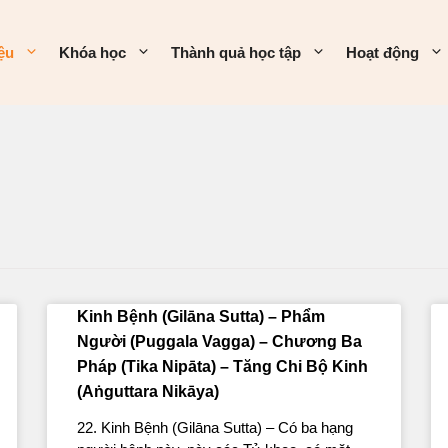
iệu
Khóa học
Thành quả học tập
Hoạt động
Kinh Bệnh (Gilāna Sutta) – Phẩm
Người (Puggala Vagga) – Chương Ba
Pháp (Tika Nipāta) – Tăng Chi Bộ Kinh
(Aṅguttara Nikāya)
22. Kinh Bệnh (Gilāna Sutta) – Có ba hạng