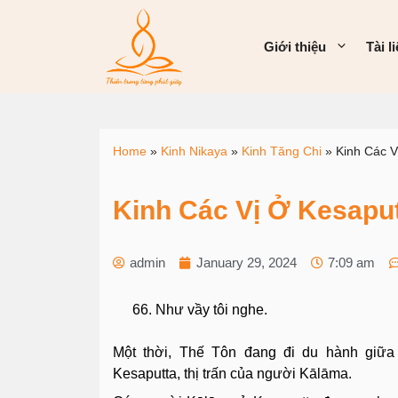
Giới thiệu
Tài l
Home
»
Kinh Nikaya
»
Kinh Tăng Chi
»
Kinh Các V
Kinh Các Vị Ở Kesapu
admin
January 29, 2024
7:09 am
Như vầy tôi nghe.
Một thời, Thế Tôn đang đi du hành giữa
Kesaputta, thị trấn của người Kālāma.