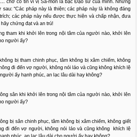
o… chớ có tin vì vị Sa-môn là bậc Đạo sư của mình. Nhưng
ư sau: “Các pháp này là thiện; các pháp này là không đáng
ỉ trích; các pháp này nếu được thực hiện và chấp nhận, đưa
 hãy chứng đạt và an trú!
g tham khi khởi lên trong nội tâm của người nào, khởi lên
cho người ấy?
không bị tham chinh phục, tâm không bị xâm chiếm, không
không đi đến vợ người, không nói láo và cũng không khích lệ
người ấy hạnh phúc, an lạc lâu dài hay không?
ông sân khi khởi lên trong nội tâm của người nào, khởi lên
cho người ấy?
ng bị sân chinh phục, tâm không bị xâm chiếm, không giết
ng đi đến vợ người, không nói láo và cũng không khích lệ
hạnh phúc, an lạc lâu dài cho người ấy hay không?