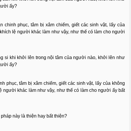
gười ấy?
 chinh phục, tâm bị xâm chiếm, giết các sinh vật, lấy của
 khích lệ người khác làm như vậy, như thế có làm cho người
g si khi khởi lên trong nội tâm của người nào, khởi lên như
gười ấy?
nh phục, tâm bị xâm chiếm, giết các sinh vật, lấy của không
 lệ người khác làm như vậy, như thế có làm cho người ấy bất
pháp này là thiện hay bất thiện?