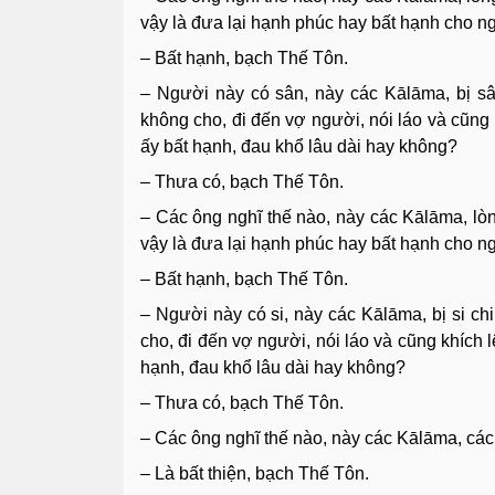
vậy là đưa lại hạnh phúc hay bất hạnh cho n
– Bất hạnh, bạch Thế Tôn.
– Người này có sân, này các Kālāma, bị sân
không cho, đi đến vợ người, nói láo và cũng
ấy bất hạnh, đau khổ lâu dài hay không?
– Thưa có, bạch Thế Tôn.
– Các ông nghĩ thế nào, này các Kālāma, lòn
vậy là đưa lại hạnh phúc hay bất hạnh cho n
– Bất hạnh, bạch Thế Tôn.
– Người này có si, này các Kālāma, bị si chi
cho, đi đến vợ người, nói láo và cũng khích
hạnh, đau khổ lâu dài hay không?
– Thưa có, bạch Thế Tôn.
– Các ông nghĩ thế nào, này các Kālāma, các 
– Là bất thiện, bạch Thế Tôn.