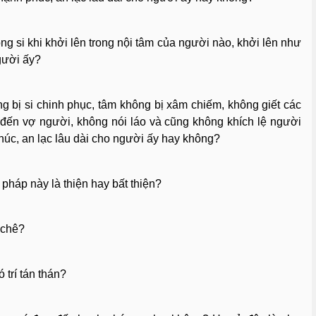
g si khi khởi lên trong nội tâm của người nào, khởi lên như
gười ấy?
g bị si chinh phục, tâm không bị xâm chiếm, không giết các
i đến vợ người, không nói láo và cũng không khích lệ người
húc, an lạc lâu dài cho người ấy hay không?
pháp này là thiện hay bất thiện?
 chê?
 trí tán thán?