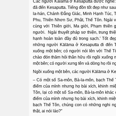
Các người Kālāma ở Kesaputta được nghe: “
đã đến Kesaputta. Tiếng đồn tốt đẹp như sa
la-hán, Chánh Ðẳng Giác, Minh Hạnh Túc, 
Phu, Thiên Nhơn Sư, Phật, Thế Tôn. Ngài với
cùng với Thiên giới, Ma giới, Phạm thiên g
người. Ngài thuyết pháp sơ thiện, trung thiệ
hạnh hoàn toàn đầy đủ trong sạch.’ Tốt đ
những người Kālāma ở Kesaputta đi đến T
xuống một bên; có người nói lên với Thế Tô
chào đón thăm hỏi thân hữu rồi ngồi xuống 
một bên; có người xưng tên và dòng họ rồi n
Ngồi xuống một bên, các người Kālāma ở Ke
– Có một số Sa-môn, Bà-la-môn, bạch Thế T
điểm của mình nhưng họ bài xích, khinh miệ
Tôn, lại có một số Sa-môn, Bà-la-môn khác 
điểm của mình nhưng họ bài xích, khinh miệt
bạch Thế Tôn, chúng con có những nghi ng
thật, ai nói láo?”