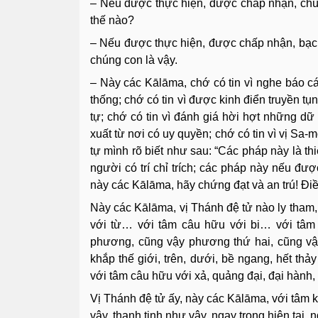
– Nếu được thực hiện, được chấp nhận, chú
thế nào?
– Nếu được thực hiện, được chấp nhận, bạch
chúng con là vậy.
– Này các Kālāma, chớ có tin vì nghe báo cáo;
thống; chớ có tin vì được kinh điển truyền tụng
tự; chớ có tin vì đánh giá hời hợt những dữ k
xuất từ nơi có uy quyền; chớ có tin vì vị S
tự mình rõ biết như sau: “Các pháp này là t
người có trí chỉ trích; các pháp này nếu đư
này các Kālāma, hãy chứng đạt và an trú! Ði
Này các Kālāma, vị Thánh đệ tử nào ly tham, l
với từ… với tâm câu hữu với bi… với tâm
phương, cũng vậy phương thứ hai, cũng v
khắp thế giới, trên, dưới, bề ngang, hết thả
với tâm câu hữu với xả, quảng đại, đại hành,
Vị Thánh đệ tử ấy, này các Kālāma, với tâm
vậy, thanh tịnh như vậy, ngay trong hiện tại,