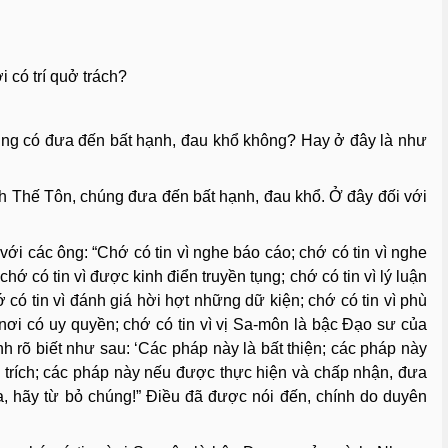
i có trí quở trách?
ng có đưa đến bất hạnh, đau khổ không? Hay ở đây là như
 Thế Tôn, chúng đưa đến bất hạnh, đau khổ. Ở đây đối với
ới các ông: “Chớ có tin vì nghe báo cáo; chớ có tin vì nghe
 chớ có tin vì được kinh điển truyền tụng; chớ có tin vì lý luận
hớ có tin vì đánh giá hời hợt những dữ kiện; chớ có tin vì phù
ừ nơi có uy quyền; chớ có tin vì vị Sa-môn là bậc Đạo sư của
 rõ biết như sau: ‘Các pháp này là bất thiện; các pháp này
hỉ trích; các pháp này nếu được thực hiện và chấp nhận, đưa
a, hãy từ bỏ chúng!” Ðiều đã được nói đến, chính do duyên