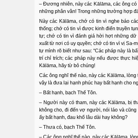
– Ðương nhiên, này các Kālāma, các ông có
những phân vân! Trong những trường hợp đá
Này các Kālāma, chớ có tin vì nghe báo cáo; 
thống; chớ có tin vì được kinh điển truyền tụng
tự; chớ có tin vì đánh giá hời hợt những dữ k
xuất từ nơi có uy quyền; chớ có tin vì vị S
tự mình rõ biết như sau: “Các pháp này là bấ
trí chỉ trích; các pháp này nếu được thực h
Kālāma, hãy từ bỏ chúng!
Các ông nghĩ thế nào, này các Kālāma, lòng 
vậy là đưa lại hạnh phúc hay bất hạnh cho n
– Bất hạnh, bạch Thế Tôn.
– Người này có tham, này các Kālāma, bị tha
không cho, đi đến vợ người, nói láo và cũng
ấy bất hạnh, đau khổ lâu dài hay không?
– Thưa có, bạch Thế Tôn.
– Các ông nghĩ thế nào, này các Kālāma, lòng