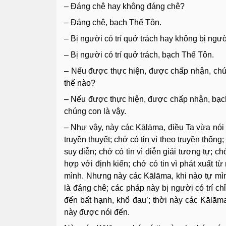
– Đáng chê hay không đáng chê?
– Đáng chê, bạch Thế Tôn.
– Bị người có trí quở trách hay không bị ngườ
– Bị người có trí quở trách, bạch Thế Tôn.
– Nếu được thực hiện, được chấp nhận, chú
thế nào?
– Nếu được thực hiện, được chấp nhận, bạch
chúng con là vậy.
– Như vậy, này các Kālāma, điều Ta vừa nói v
truyền thuyết; chớ có tin vì theo truyền thống;
suy diễn; chớ có tin vì diễn giải tương tự; c
hợp với định kiến; chớ có tin vì phát xuất t
mình. Nhưng này các Kālāma, khi nào tự mình
là đáng chê; các pháp này bị người có trí c
đến bất hạnh, khổ đau’; thời này các Kālām
này được nói đến.