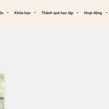
iệu
Khóa học
Thành quả học tập
Hoạt động