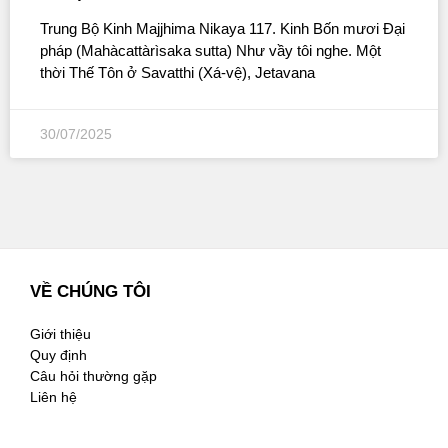
Trung Bộ Kinh Majjhima Nikaya 117. Kinh Bốn mươi Đại
pháp (Mahàcattàrìsaka sutta) Như vầy tôi nghe. Một
thời Thế Tôn ở Savatthi (Xá-vệ), Jetavana
30/07/2025
VỀ CHÚNG TÔI
Giới thiệu
Quy định
Câu hỏi thường gặp
Liên hệ