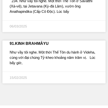
234. Như vầy tôi nghe. Một thời Thế Tôn ở Savatthi
(Xá-vệ), tại Jetavana (Kỳ-đà Lâm), vườn ông
Anathapindika (Cấp Cô Ðộc). Lúc bấy
06/03/2025
91.KINH BRAHMÀYU
Như vầy tôi nghe. Một thời Thế Tôn du hành ở Videha,
cùng với đại chúng Tỷ-kheo khoảng năm trăm vị. Lúc
bấy giờ,
15/02/2025