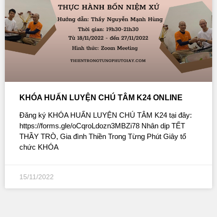
KHÓA HUẤN LUYỆN CHÚ TÂM K24 ONLINE
Đăng ký KHÓA HUẤN LUYỆN CHÚ TÂM K24 tại đây:
https://forms.gle/oCqroLdozn3MBZi78 Nhân dịp TẾT
THẦY TRÒ, Gia đình Thiền Trong Từng Phút Giây tổ
chức KHÓA
15/11/2022