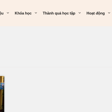
iệu
Khóa học
Thành quả học tập
Hoạt động