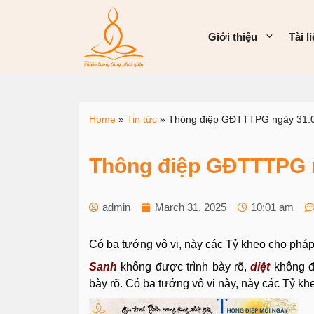
Giới thiệu
Tài l
Home
»
Tin tức
»
Thông điệp GĐTTTPG ngày 31.
Thông điệp GĐTTTPG 
admin
March 31, 2025
10:01 am
Có ba tướng vô vi, này các Tỷ kheo cho pháp
Sanh
không được trình bày rõ,
diệt
không đ
bày rõ. Có ba tướng vô vi này, này các Tỷ kh