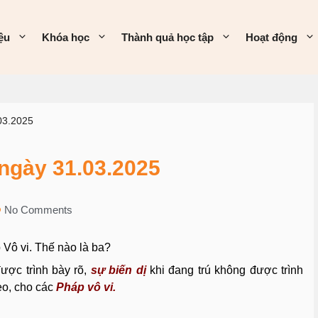
iệu
Khóa học
Thành quả học tập
Hoạt động
03.2025
ngày 31.03.2025
No Comments
 Vô vi. Thế nào là ba?
ược trình bày rõ,
sự biến dị
khi đang trú không được trình
eo, cho các
Pháp vô vi.