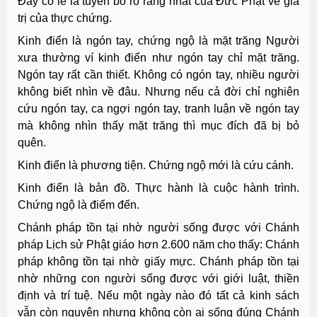
Đây có lẽ là tuyên bố rõ ràng nhất của Đức Phật về giá
trị của thực chứng.
Kinh điển là ngón tay, chứng ngộ là mặt trăng Người
xưa thường ví kinh điển như ngón tay chỉ mặt trăng.
Ngón tay rất cần thiết. Không có ngón tay, nhiều người
không biết nhìn về đâu. Nhưng nếu cả đời chỉ nghiên
cứu ngón tay, ca ngợi ngón tay, tranh luận về ngón tay
mà không nhìn thấy mặt trăng thì mục đích đã bị bỏ
quên.
Kinh điển là phương tiện. Chứng ngộ mới là cứu cánh.
Kinh điển là bản đồ. Thực hành là cuộc hành trình.
Chứng ngộ là điểm đến.
Chánh pháp tồn tại nhờ người sống được với Chánh
pháp Lịch sử Phật giáo hơn 2.600 năm cho thấy: Chánh
pháp không tồn tại nhờ giấy mực. Chánh pháp tồn tại
nhờ những con người sống được với giới luật, thiền
định và trí tuệ. Nếu một ngày nào đó tất cả kinh sách
vẫn còn nguyên nhưng không còn ai sống đúng Chánh