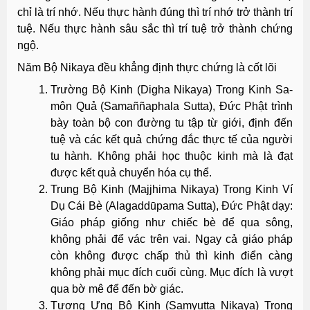
chỉ là trí nhớ. Nếu thực hành đúng thì trí nhớ trở thành trí
tuệ. Nếu thực hành sâu sắc thì trí tuệ trở thành chứng
ngộ.
Năm Bộ Nikaya đều khẳng định thực chứng là cốt lõi
Trường Bộ Kinh (Digha Nikaya) Trong Kinh Sa-
môn Quả (Samaññaphala Sutta), Đức Phật trình
bày toàn bộ con đường tu tập từ giới, định đến
tuệ và các kết quả chứng đắc thực tế của người
tu hành. Không phải học thuộc kinh mà là đạt
được kết quả chuyển hóa cụ thể.
Trung Bộ Kinh (Majjhima Nikaya) Trong Kinh Ví
Dụ Cái Bè (Alagaddūpama Sutta), Đức Phật dạy:
Giáo pháp giống như chiếc bè để qua sông,
không phải để vác trên vai. Ngay cả giáo pháp
còn không được chấp thủ thì kinh điển càng
không phải mục đích cuối cùng. Mục đích là vượt
qua bờ mê để đến bờ giác.
Tương Ưng Bộ Kinh (Samyutta Nikaya) Trong