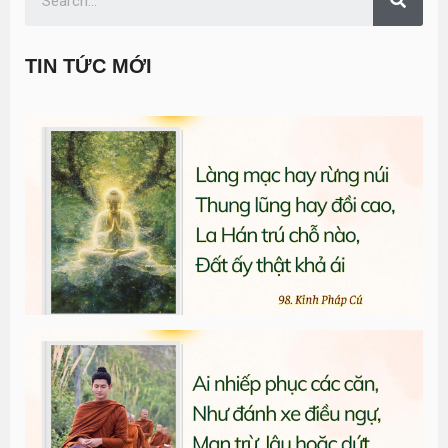
TIN TỨC MỚI
T
đ
G
n
0
T
đ
G
n
0