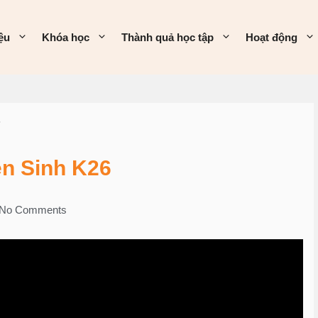
iệu
Khóa học
Thành quả học tập
Hoạt động
6
ền Sinh K26
No Comments