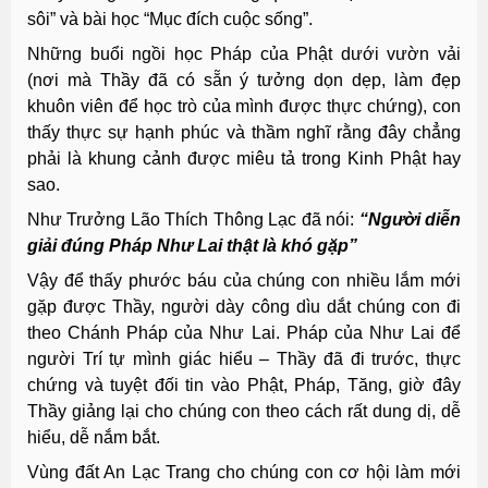
sôi” và bài học “Mục đích cuộc sống”.
Những buổi ngồi học Pháp của Phật dưới vườn vải
(nơi mà Thầy đã có sẵn ý tưởng dọn dẹp, làm đẹp
khuôn viên để học trò của mình được thực chứng), con
thấy thực sự hạnh phúc và thầm nghĩ rằng đây chẳng
phải là khung cảnh được miêu tả trong Kinh Phật hay
sao.
Như Trưởng Lão Thích Thông Lạc đã nói:
“Người diễn
giải đúng Pháp Như Lai thật là khó gặp”
Vậy để thấy phước báu của chúng con nhiều lắm mới
gặp được Thầy, người dày công dìu dắt chúng con đi
theo Chánh Pháp của Như Lai. Pháp của Như Lai để
người Trí tự mình giác hiểu – Thầy đã đi trước, thực
chứng và tuyệt đối tin vào Phật, Pháp, Tăng, giờ đây
Thầy giảng lại cho chúng con theo cách rất dung dị, dễ
hiểu, dễ nắm bắt.
Vùng đất An Lạc Trang cho chúng con cơ hội làm mới