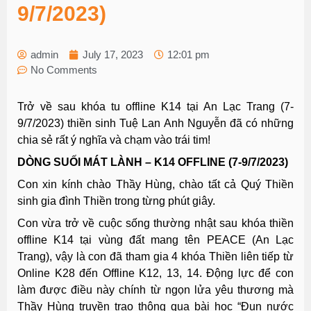
9/7/2023)
admin
July 17, 2023
12:01 pm
No Comments
Trở về sau khóa tu offline K14 tại An Lạc Trang (7-
9/7/2023) thiền sinh Tuệ Lan Anh Nguyễn đã có những
chia sẻ rất ý nghĩa và chạm vào trái tim!
DÒNG SUỐI MÁT LÀNH – K14 OFFLINE (7-9/7/2023)
Con xin kính chào Thầy Hùng, chào tất cả Quý Thiền
sinh gia đình Thiền trong từng phút giây.
Con vừa trở về cuộc sống thường nhật sau khóa thiền
offline K14 tại vùng đất mang tên PEACE (An Lạc
Trang), vậy là con đã tham gia 4 khóa Thiền liên tiếp từ
Online K28 đến Offline K12, 13, 14. Động lực để con
làm được điều này chính từ ngọn lửa yêu thương mà
Thầy Hùng truyền trao thông qua bài học “Đun nước