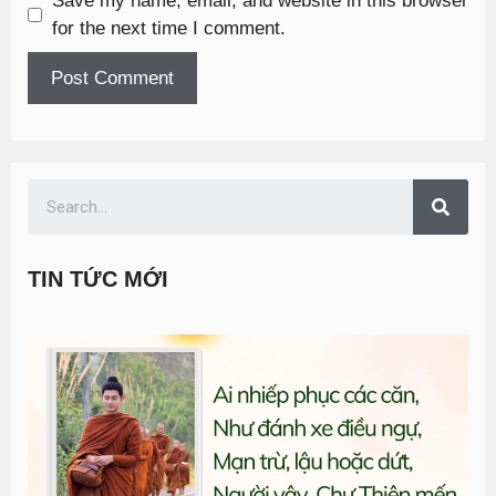
Save my name, email, and website in this browser
for the next time I comment.
TIN TỨC MỚI
T
đ
G
n
0