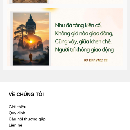
T
đ
G
n
2
VỀ CHÚNG TÔI
Giới thiệu
Quy định
Câu hỏi thường gặp
Liên hệ