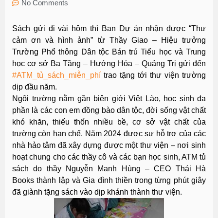
No Comments
Sách gửi đi vài hôm thì Ban Dự án nhận được “Thư
cảm ơn và hình ảnh” từ Thầy Giao – Hiệu trưởng
Trường Phổ thông Dân tộc Bán trú Tiểu học và Trung
học cơ sở Ba Tầng – Hướng Hóa – Quảng Trị gửi đến
#ATM_tủ_sách_miễn_phí
trao tặng tới thư viện trường
dịp đầu năm.
Ngôi trường nằm gần biên giới Việt Lào, học sinh đa
phần là các con em đồng bào dân tộc, đời sống vật chất
khó khăn, thiếu thốn nhiều bề, cơ sở vật chất của
trường còn hạn chế. Năm 2024 được sự hỗ trợ của các
nhà hảo tâm đã xây dựng được một thư viện – nơi sinh
hoạt chung cho các thầy cô và các bạn học sinh, ATM tủ
sách do thầy Nguyễn Mạnh Hùng – CEO Thái Hà
Books thành lập và Gia đình thiền trong từng phút giây
đã giành tặng sách vào dịp khánh thành thư viện.