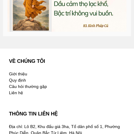
2
VỀ CHÚNG TÔI
Giới thiệu
Quy định
Câu hỏi thường gặp
Liên hệ
THÔNG TIN LIÊN HỆ
Địa chỉ: Lô B2, Khu đấu giá 3ha, Tổ dân phố số 1, Phường
Phúc Diễn, Quận Bắc Từ Liêm, Hà Nội