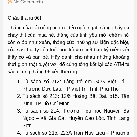
No Comments
Chào tháng 06!
Tháng của cái nóng oi bức đến ngột ngạt, nắng cháy da
cháy thịt của mùa hè. tháng của tình yêu mới chớm nở
còn e ấp như xuân, tháng của những sự kiện đặc biệt,
của sự chia ly của tuổi học trò với biết bao kỷ niệm với
thầy cô và bạn bè. Hãy dành cho nhau những khoảng
thời gian thật tuyệt vời để cùng tổng kết lại các ATM tủ
sách trong tháng 06 yêu thương:
Tủ sách số 212: Làng trẻ em SOS Việt Trì –
Phường Dữu Lâu, TP Việt Trì, Tỉnh Phú Thọ
Tủ sách số 213: 12/6 Hoàng Bật Đạt, p15, Tân
Bình, TP Hồ Chí Minh
Tủ sách số 214: Trường Tiểu học Nguyễn Bá
Ngọc – Xã Gia Cát, Huyện Cao Lộc, Tỉnh Lạng
Sơn
Tủ sách số 215: 223A Trần Huy Liệu – Phường