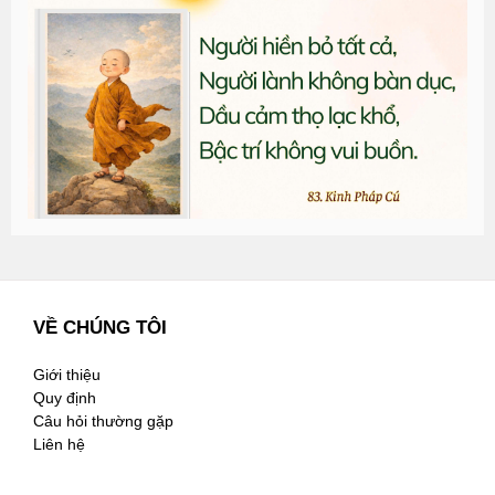
T
đ
G
n
2
VỀ CHÚNG TÔI
Giới thiệu
Quy định
Câu hỏi thường gặp
Liên hệ