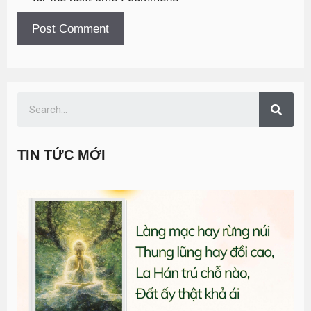
TIN TỨC MỚI
T
đ
G
n
0