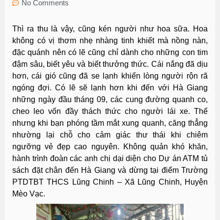
No Comments
Thì ra thu là vậy, cũng kén người như hoa sữa. Hoa
không có vị thơm nhẹ nhàng tinh khiết mà nồng nàn,
đặc quánh nên có lẽ cũng chỉ dành cho những con tim
đậm sâu, biết yêu và biết thưởng thức. Cái nắng đã dịu
hơn, cái gió cũng đã se lạnh khiến lòng người rộn rã
ngóng đợi. Có lẽ sẽ lạnh hơn khi đến với Hà Giang
những ngày đầu tháng 09, các cung đường quanh co,
cheo leo vốn đầy thách thức cho người lái xe. Thế
nhưng khi bạn phóng tầm mắt xung quanh, căng thẳng
nhường lại chỗ cho cảm giác thư thái khi chiêm
ngưỡng vẻ đẹp cao nguyên. Không quản khó khăn,
hành trình đoàn các anh chị dại diện cho Dự án ATM tủ
sách đặt chân đến Hà Giang và dừng tại điểm Trường
PTDTBT THCS Lũng Chinh – Xã Lũng Chinh, Huyện
Mèo Vạc.