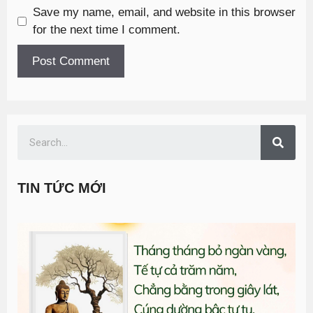
Save my name, email, and website in this browser
for the next time I comment.
TIN TỨC MỚI
T
đ
G
n
1