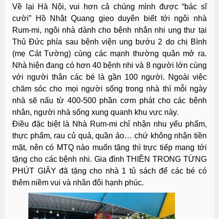
Về lại Hà Nội, vui hơn cả chúng mình được “bác sĩ
cười” Hồ Nhật Quang gieo duyên biết tới ngôi nhà
Rum-mi, ngôi nhà dành cho bệnh nhân nhi ung thư tại
Thủ Đức phía sau bệnh viện ung bướu 2 do chị Bình
(mẹ Cát Tường) cùng các mạnh thường quân mở ra.
Nhà hiện đang có hơn 40 bệnh nhi và 8 người lớn cùng
với người thân các bé là gần 100 người. Ngoài việc
chăm sóc cho mọi người sống trong nhà thì mỗi ngày
nhà sẽ nấu từ 400-500 phần cơm phát cho các bệnh
nhân, người nhà sống xung quanh khu vực này.
Điều đặc biệt là Nhà Rum-mi chỉ nhận nhu yếu phẩm,
thực phẩm, rau củ quả, quần áo… chứ không nhận tiền
mặt, nên có MTQ nào muốn tặng thì trực tiếp mang tới
tặng cho các bệnh nhi. Gia đình THIỀN TRONG TỪNG
PHÚT GIÂY đã tặng cho nhà 1 tủ sách để các bé có
thêm niềm vui và nhân đôi hạnh phúc.