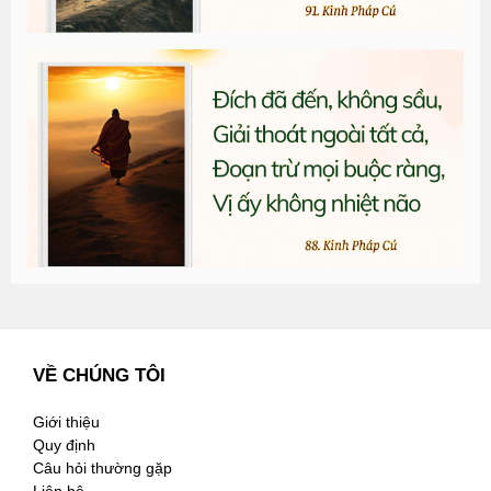
T
đ
G
n
3
VỀ CHÚNG TÔI
Giới thiệu
Quy định
Câu hỏi thường gặp