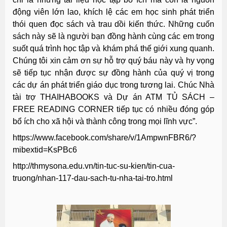
động viên lớn lao, khích lệ các em học sinh phát triển
thói quen đọc sách và trau dồi kiến thức. Những cuốn
sách này sẽ là người bạn đồng hành cùng các em trong
suốt quá trình học tập và khám phá thế giới xung quanh.
Chúng tôi xin cảm ơn sự hỗ trợ quý báu này và hy vọng
sẽ tiếp tục nhận được sự đồng hành của quý vị trong
các dự án phát triển giáo dục trong tương lai. Chúc Nhà
tài trợ THAIHABOOKS và Dự án ATM TỦ SÁCH –
FREE READING CORNER tiếp tục có nhiều đóng góp
bổ ích cho xã hội và thành công trong mọi lĩnh vực”.
https://www.facebook.com/share/v/1AmpwnFBR6/?
mibextid=KsPBc6
http://thmysona.edu.vn/tin-tuc-su-kien/tin-cua-
truong/nhan-117-dau-sach-tu-nha-tai-tro.html