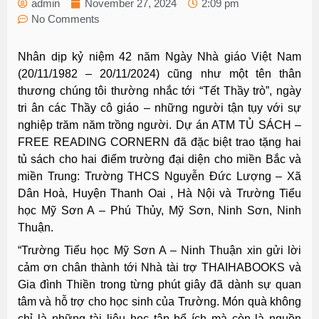
admin
November 27, 2024
2:09 pm
No Comments
Nhân dịp kỷ niệm 42 năm Ngày Nhà giáo Việt Nam
(20/11/1982 – 20/11/2024) cũng như một tên thân
thương chúng tôi thường nhắc tới “Tết Thầy trò”, ngày
tri ân các Thầy cô giáo – những người tận tụy với sự
nghiệp trăm năm trồng người. Dự án ATM TỦ SÁCH –
FREE READING CORNERN đã đặc biệt trao tặng hai
tủ sách cho hai điểm trường đại diện cho miền Bắc và
miền Trung: Trường THCS Nguyễn Đức Lượng – Xã
Dân Hoà, Huyện Thanh Oai , Hà Nội và Trường Tiểu
học Mỹ Sơn A – Phú Thủy, Mỹ Sơn, Ninh Sơn, Ninh
Thuận.
“Trường Tiểu học Mỹ Sơn A – Ninh Thuận xin gửi lời
cảm ơn chân thành tới Nhà tài trợ THAIHABOOKS và
Gia đình Thiền trong từng phút giây đã dành sự quan
tâm và hỗ trợ cho học sinh của Trường. Món quà không
chỉ là những tài liệu học tập bổ ích mà còn là nguồn