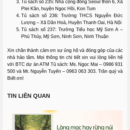
Tủ sách số 235: Nhà cộng đồng Seour thôn 6, Xã
Plei Kần, huyện Ngọc Hồi, Kon Tum
Tủ sách số 236: Trường THCS Nguyễn Đức
Lượng – Xã Dân Hoà, Huyện Thanh Oai, Hà Nội
Tủ sách số 237: Trường Tiểu học Mỹ Sơn A –
Phú Thủy, Mỹ Sơn, Ninh Sơn, Ninh Thuận
Xin chân thành cảm ơn sự ủng hộ và đóng góp của các
nhà hảo tâm. Mọi thông tin chi tiết xin vui lòng liên hệ
với BTC dự án ATM Tủ sách: Ms. Ngọc Mai – 0986 931
500 và Mr. Nguyễn Tuyến – 0963 063 303. Trân quý và
Biết ơn!
TIN LIÊN QUAN