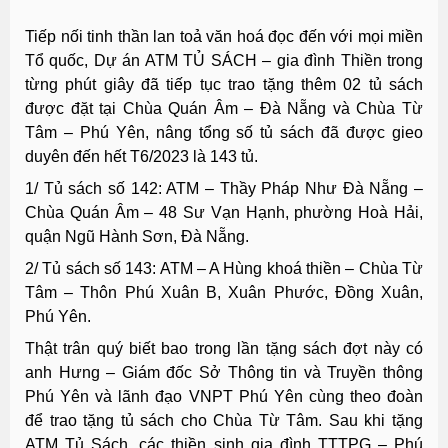
Tiếp nối tinh thần lan toả văn hoá đọc đến với mọi miền
Tổ quốc, Dự án ATM TỦ SÁCH – gia đình Thiền trong
từng phút giây đã tiếp tục trao tặng thêm 02 tủ sách
được đặt tại Chùa Quán Âm – Đà Nẵng và Chùa Từ
Tâm – Phú Yên, nâng tổng số tủ sách đã được gieo
duyên đến hết T6/2023 là 143 tủ.
1/ Tủ sách số 142: ATM – Thầy Pháp Như Đà Nẵng –
Chùa Quán Âm – 48 Sư Vạn Hạnh, phường Hoà Hải,
quận Ngũ Hành Sơn, Đà Nẵng.
2/ Tủ sách số 143: ATM – A Hùng khoá thiền – Chùa Từ
Tâm – Thôn Phú Xuân B, Xuân Phước, Đồng Xuân,
Phú Yên.
Thật trân quý biết bao trong lần tặng sách đợt này có
anh Hưng – Giám đốc Sở Thông tin và Truyền thông
Phú Yên và lãnh đạo VNPT Phú Yên cùng theo đoàn
để trao tặng tủ sách cho Chùa Từ Tâm. Sau khi tặng
ATM Tủ Sách, các thiền sinh gia đình TTTPG – Phú