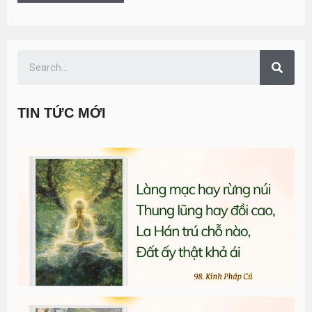
TIN TỨC MỚI
T
đ
G
n
0
T