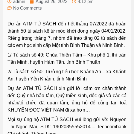
admin
August 26, 2022
4:12 pm
No Comments
Dự án ATM TỦ SÁCH đến hết tháng 07/2022 đã hoàn
thành 50 tủ sách kể từ mốc khởi động ngày 04/01/2022.
Riêng trong tháng 7, nhóm đã trao tặng 02 tủ sách đến
các em học sinh cấp Một tỉnh Bình Thuận và Ninh Bình.
1/ Tủ sách số 49: Chùa Thiện Tâm – Khu phố 1, thị trấn
Tân Minh, huyện Hàm Tân, tỉnh Bình Thuận
2/ Tủ sách số 50: Trường tiểu học Khánh An – xã Khánh
An, huyện Yên Khánh, tỉnh Ninh Bình
Dự án ATM TỦ SÁCH xin gửi lời cảm ơn chân thành
đến Quý nhà hảo tâm, Quý thiền sinh, độc giả và các cá
nhân/tổ chức đã quan tâm, ủng hộ để cùng lan toả
KHUYẾN ĐỌC VIỆT NAM đi xa hơn…
Mọi sự ủng hộ ATM TỦ SÁCH vui lòng gửi về: Nguyen
Thi Ngoc Mai, STK: 19020355552014 – Techcombank
Chi nhánh Thăng Long