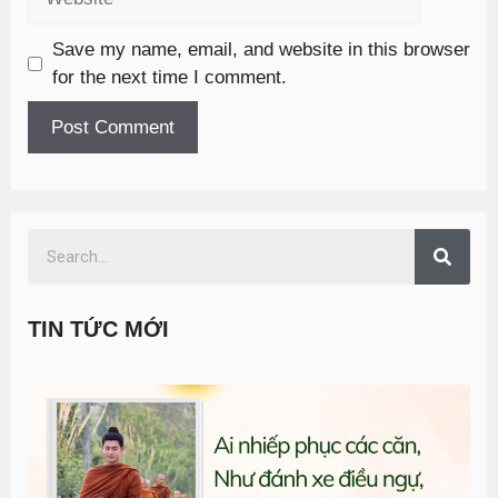
Save my name, email, and website in this browser
for the next time I comment.
TIN TỨC MỚI
T
đ
G
n
0