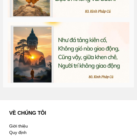
T
đ
G
n
2
VỀ CHÚNG TÔI
Giới thiệu
Quy định