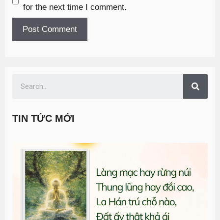
for the next time I comment.
TIN TỨC MỚI
T
đ
G
n
0