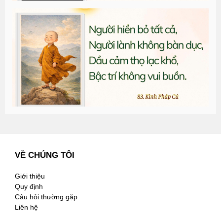
T
đ
G
n
2
VỀ CHÚNG TÔI
Giới thiệu
Quy định
Câu hỏi thường gặp
Liên hệ