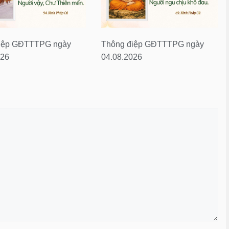
iệp GĐTTTPG ngày
Thông điệp GĐTTTPG ngày
026
04.08.2026