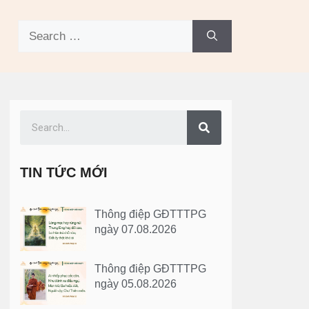
TIN TỨC MỚI
Thông điệp GĐTTTPG
ngày 07.08.2026
Thông điệp GĐTTTPG
ngày 05.08.2026