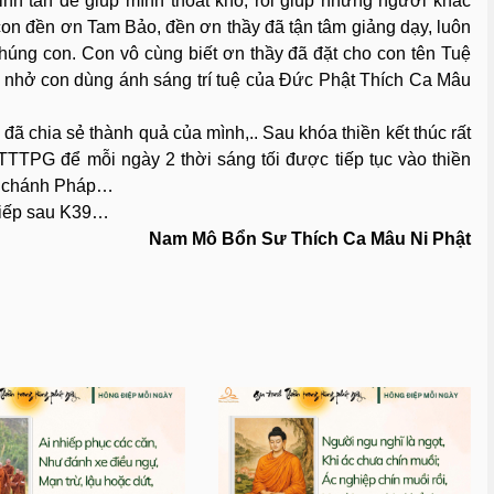
inh tấn để giúp mình thoát khổ, rồi giúp những người khác
con đền ơn Tam Bảo, đền ơn thầy đã tận tâm giảng dạy, luôn
húng con. Con vô cùng biết ơn thầy đã đặt cho con tên Tuệ
c nhở con dùng ánh sáng trí tuệ của Đức Phật Thích Ca Mâu
 đã chia sẻ thành quả của mình,.. Sau khóa thiền kết thúc rất
ĐTTTPG để mỗi ngày 2 thời sáng tối được tiếp tục vào thiền
ọc chánh Pháp…
 tiếp sau K39…
Nam Mô Bổn Sư Thích Ca Mâu Ni Phật