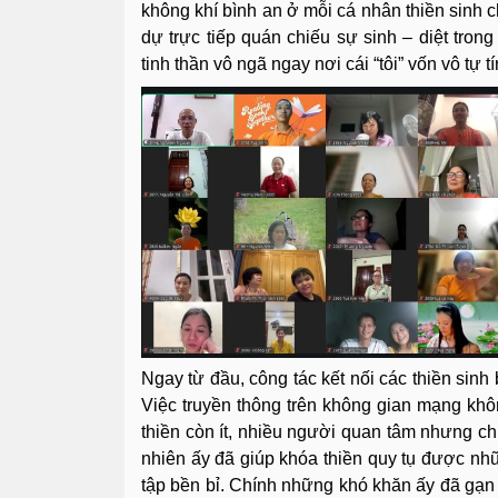
không khí bình an ở mỗi cá nhân thiền sinh c
dự trực tiếp quán chiếu sự sinh – diệt tro
tinh thần vô ngã ngay nơi cái “tôi” vốn vô tự tí
Ngay từ đầu, công tác kết nối các thiền sinh
Việc truyền thông trên không gian mạng khô
thiền còn ít, nhiều người quan tâm nhưng ch
nhiên ấy đã giúp khóa thiền quy tụ được nh
tập bền bỉ. Chính những khó khăn ấy đã gạn 