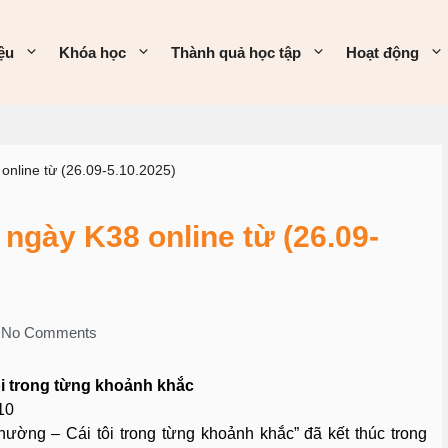
iệu
Khóa học
Thành quả học tập
Hoạt động
 online từ (26.09-5.10.2025)
 ngày K38 online từ (26.09-
No Comments
ôi trong từng khoảnh khắc
10
ường – Cái tôi trong từng khoảnh khắc” đã kết thúc trong