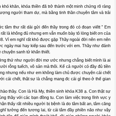
n khó khăn, khóa thiền đã trở thành một minh chứng rõ ràng
 lượng người tham dự, mà bằng tinh thần chuyên tâm và trải
c tâm thư rất dài gửi đến thầy trong đó có đoạn viếtt ” Em
ì rất là không đủ nhưng em vẫn muốn bày tỏ lòng biết ơn của
8. Vì em nghĩ rất khó được gặp Thầy ngoài đời nên em nên
ược ngày mai hay kiếp sau đến trước với em. Thầy như đánh
 chuyện sanh tử khẩn thiết.
những thứ như người đời mơ ước nhưng chẳng biết mình là ai
ười rỗng tuếch, vô sản mà thôi. Kể cả người có đầy đủ tiền
sùng nhưng nếu như em không làm chủ được chuyện cái chết
ới cái chết, thật sự là chẳng mang đc cái gì theo ở thế gian
hào thầy. Con là Hà My, thiền sinh khóa K38 ạ. Con thật sự
ùng thầy với các bạn đồng tu. Con làm việc trong lĩnh vực y
ận thấy rất nhiều người bị bệnh là do tâm bất an, tâm căng
 nghĩ tưởng đến tương lai, từ cái tâm đầy phiền não như vậy