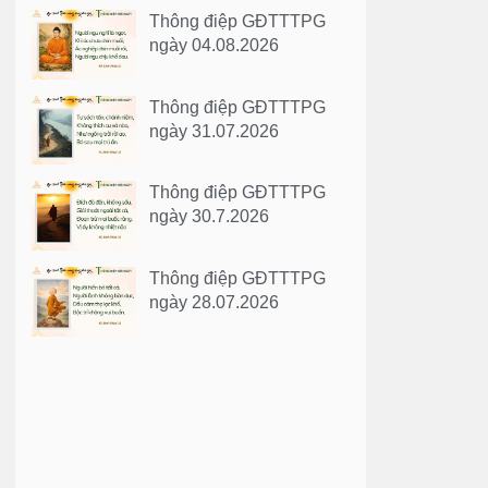
Thông điệp GĐTTTPG
ngày 04.08.2026
Thông điệp GĐTTTPG
ngày 31.07.2026
Thông điệp GĐTTTPG
ngày 30.7.2026
Thông điệp GĐTTTPG
ngày 28.07.2026