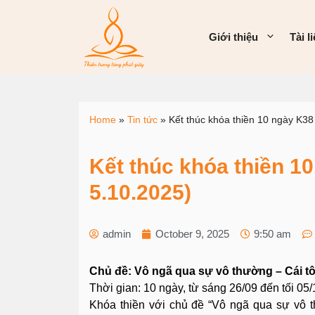
Giới thiệu
Tài l
Home
»
Tin tức
»
Kết thúc khóa thiền 10 ngày K38
Kết thúc khóa thiền 10
5.10.2025)
admin
October 9, 2025
9:50 am
Chủ đề: Vô ngã qua sự vô thường – Cái t
Thời gian: 10 ngày, từ sáng 26/09 đến tối 05/
Khóa thiền với chủ đề “Vô ngã qua sự vô th