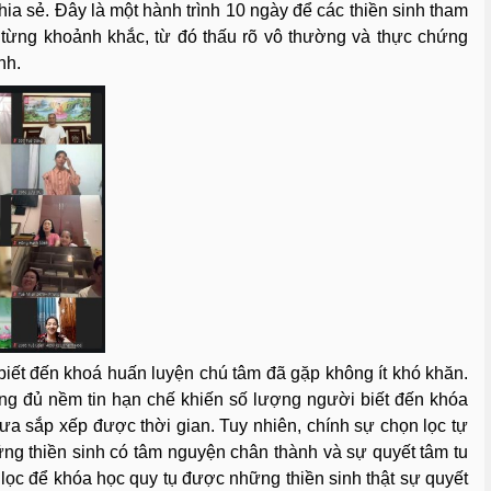
hia sẻ. Đây là một hành trình 10 ngày để các thiền sinh tham
ng từng khoảnh khắc, từ đó thấu rõ vô thường và thực chứng
nh.
 biết đến khoá huấn luyện chú tâm đã gặp không ít khó khăn.
ng đủ nềm tin hạn chế khiến số lượng người biết đến khóa
ưa sắp xếp được thời gian. Tuy nhiên, chính sự chọn lọc tự
ững thiền sinh có tâm nguyện chân thành và sự quyết tâm tu
lọc để khóa học quy tụ được những thiền sinh thật sự quyết