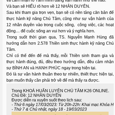
và cảm nhận rõ Tâm mình đang vận hành như thế nào.
Và bạn sẽ HIỂU rõ hơn về 12 NHÂN DUYÊN.
Sau khi tham gia trọn vẹn, bạn sẽ có nền tảng căn bản để
thực hành kỹ năng Chú Tâm, cũng như sự vận hành của
12 nhân duyên vào trong cuộc sống, công việc, các hoạt
động… để cuộc sống an vui hơn và ý nghĩa hơn.
Trong suốt thời gian qua, TS. Nguyễn Mạnh Hùng đã
hướng dẫn hơn 2.578 Thiền sinh thực hành kỹ năng Chú
Tâm.
Chỉ có thể đến để mà thấy, mỗi Thiền sinh tham gia và
thực hành đúng, đủ, đều theo hướng dẫn, đều cảm nhận
sự BÌNH AN và HẠNH PHÚC ngay trong hiện tại.
Đó là sự vận hành thuận theo tự nhiên, thiết thực hiện tại,
bạn muốn thấy cần phải trở về để mà thấy ra được.
Trong KHOÁ HUẤN LUYỆN CHÚ TÂM K26 ONLINE.

Chủ Đề: 12 NHÂN DUYÊN

- Thứ 6 ngày 17/03/2023: Từ 20h-22h: Khai mạc Khóa H