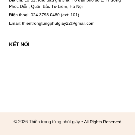
Địa chỉ: Lô B2, Khu đấu giá 3ha, Tổ dân phố số 1, Phường
Phúc Diễn, Quận Bắc Từ Liêm, Hà Nội
Điện thoại: 024.3793.0480 (ext: 101)
Email:
thientrongtungphutgiay22@gmail.com
KẾT NỐI
© 2026 Thiền trong từng phút giây
•
All Rights Reserved