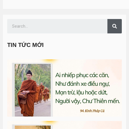
TIN TỨC MỚI
T
đ
G
n
0
T