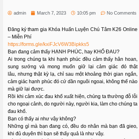
admin
March 7, 2023
10:05 pm
No Comments
Đăng ký tham gia Khóa Huấn Luyện Chú Tâm K26 Online
– Miễn Phí
https://forms.gle/kxiFJcV6W3Bipkks5
Bạn đang cảm thấy HẠNH PHÚC, hay KHỔ ĐAU?
Ai trong chúng ta khi hạnh phúc đều cảm thấy hân hoan,
sung sướng và mong muốn giữ lại cảm giác đó thật
lâu, nhưng thật kỳ lạ, chỉ sau một khoảng thời gian ngắn,
cảm giác hạnh phúc đó cứ dần nguôi ngoai, không thể nào
mà giữ lại được.
Rồi khi cảm xúc đau khổ xuất hiện, chúng ta thường đỗ lỗi
cho ngoại cảnh, do người này, người kia, làm cho chúng ta
đau khổ.
Bạn có thấy ai như vậy không?
Những gì mà bạn đang có, đều do nhân mà bạn đã gieo,
khi đủ duyên thì bạn sẽ thấy quả là như vậy.