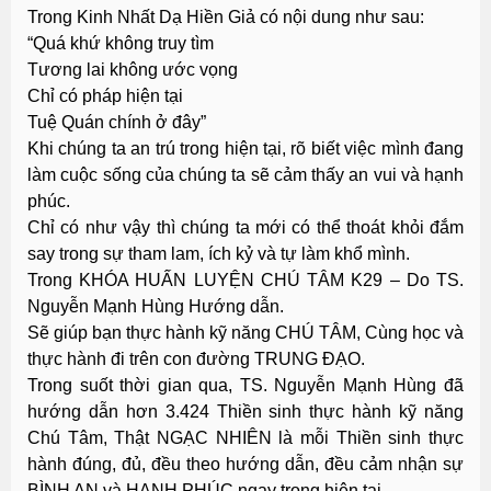
Trong Kinh Nhất Dạ Hiền Giả có nội dung như sau:
“Quá khứ không truy tìm
Tương lai không ước vọng
Chỉ có pháp hiện tại
Tuệ Quán chính ở đây”
Khi chúng ta an trú trong hiện tại, rõ biết việc mình đang
làm cuộc sống của chúng ta sẽ cảm thấy an vui và hạnh
phúc.
Chỉ có như vậy thì chúng ta mới có thể thoát khỏi đắm
say trong sự tham lam, ích kỷ và tự làm khổ mình.
Trong KHÓA HUẤN LUYỆN CHÚ TÂM K29 – Do TS.
Nguyễn Mạnh Hùng Hướng dẫn.
Sẽ giúp bạn thực hành kỹ năng CHÚ TÂM, Cùng học và
thực hành đi trên con đường TRUNG ĐẠO.
Trong suốt thời gian qua, TS. Nguyễn Mạnh Hùng đã
hướng dẫn hơn 3.424 Thiền sinh thực hành kỹ năng
Chú Tâm, Thật NGẠC NHIÊN là mỗi Thiền sinh thực
hành đúng, đủ, đều theo hướng dẫn, đều cảm nhận sự
BÌNH AN và HẠNH PHÚC ngay trong hiện tại.