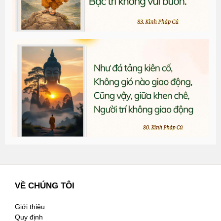
T
đ
G
n
2
VỀ CHÚNG TÔI
Giới thiệu
Quy định