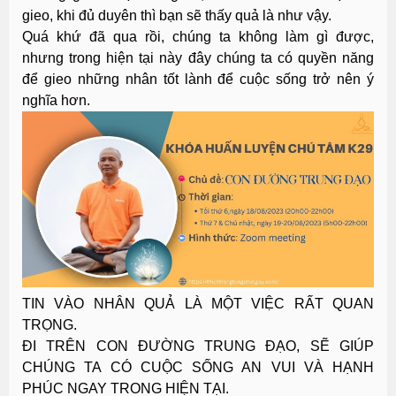
gieo, khi đủ duyên thì bạn sẽ thấy quả là như vậy.
Quá khứ đã qua rồi, chúng ta không làm gì được,
nhưng trong hiện tại này đây chúng ta có quyền năng
để gieo những nhân tốt lành để cuộc sống trở nên ý
nghĩa hơn.
TIN VÀO NHÂN QUẢ LÀ MỘT VIỆC RẤT QUAN
TRỌNG.
ĐI TRÊN CON ĐƯỜNG TRUNG ĐẠO, SẼ GIÚP
CHÚNG TA CÓ CUỘC SỐNG AN VUI VÀ HẠNH
PHÚC NGAY TRONG HIỆN TẠI.