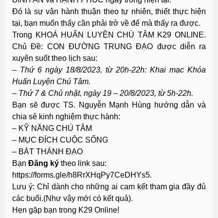
Đó là sự vận hành thuận theo tự nhiên, thiết thực hiện
tại, bạn muốn thấy cần phải trở về để mà thấy ra được.
Trong KHOÁ HUẤN LUYỆN CHÚ TÂM K29 ONLINE.
Chủ Đề: CON ĐƯỜNG TRUNG ĐẠO được diễn ra
xuyên suốt theo lịch sau:
– Thứ 6 ngày 18/8/2023, từ 20h-22h: Khai mạc Khóa
Huấn Luyện Chú Tâm.
– Thứ 7 & Chủ nhật, ngày 19 – 20/8/2023, từ 5h-22h.
Bạn sẽ được TS. Nguyễn Mạnh Hùng hướng dẫn và
chia sẻ kinh nghiệm thực hành:
– KỸ NĂNG CHÚ TÂM
– MỤC ĐÍCH CUỘC SỐNG
– BÁT THÁNH ĐẠO
Bạn
Đăng ký
theo link sau:
https://forms.gle/h8RrXHqPy7CeDHYs5.
Lưu ý: Chỉ dành cho những ai cam kết tham gia đầy đủ
các buổi.(Như vậy mới có kết quả).
Hẹn gặp bạn trong K29 Online!