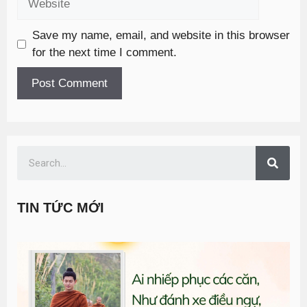
Save my name, email, and website in this browser
for the next time I comment.
TIN TỨC MỚI
T
đ
G
n