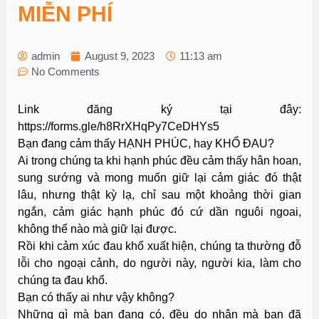
MIỄN PHÍ
admin
August 9, 2023
11:13 am
No Comments
Link đăng ký tại đây:
https://forms.gle/h8RrXHqPy7CeDHYs5
Bạn đang cảm thấy HẠNH PHÚC, hay KHỔ ĐAU?
Ai trong chúng ta khi hạnh phúc đều cảm thấy hân hoan,
sung sướng và mong muốn giữ lại cảm giác đó thật
lâu, nhưng thật kỳ lạ, chỉ sau một khoảng thời gian
ngắn, cảm giác hạnh phúc đó cứ dần nguôi ngoai,
không thể nào mà giữ lại được.
Rồi khi cảm xúc đau khổ xuất hiện, chúng ta thường đỗ
lỗi cho ngoại cảnh, do người này, người kia, làm cho
chúng ta đau khổ.
Bạn có thấy ai như vậy không?
Những gì mà bạn đang có, đều do nhân mà bạn đã