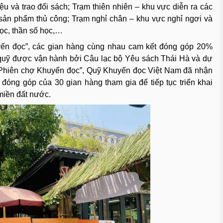
iệu và trao đổi sách; Trạm thiên nhiên – khu vực diễn ra các
ác sản phẩm thủ công; Trạm nghỉ chân – khu vực nghỉ ngơi và
học, thần số học,…
uyến đọc”, các gian hàng cùng nhau cam kết đóng góp 20%
quỹ được vận hành bởi Câu lạc bộ Yêu sách Thái Hà và dự
“Phiên chợ Khuyến đọc”, Quỹ Khuyến đọc Việt Nam đã nhận
 đóng góp của 30 gian hàng tham gia để tiếp tục triển khai
miền đất nước.