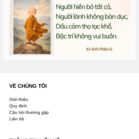
đ
G
n
2
VỀ CHÚNG TÔI
Giới thiệu
Quy định
Câu hỏi thường gặp
Liên hệ