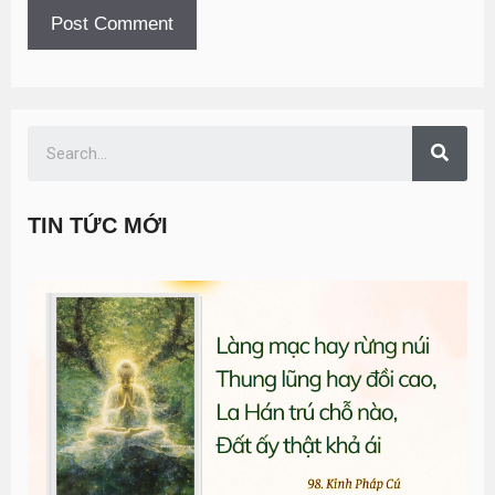
TIN TỨC MỚI
T
đ
G
n
0