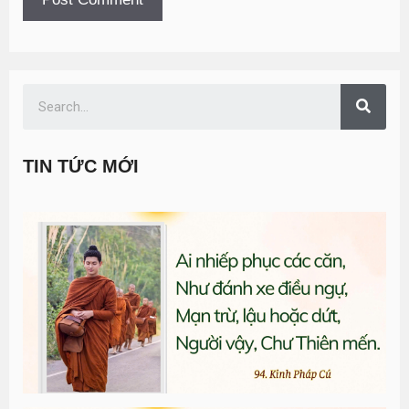
TIN TỨC MỚI
T
đ
G
n
0