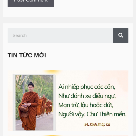
TIN TỨC MỚI
T
đ
G
n
0