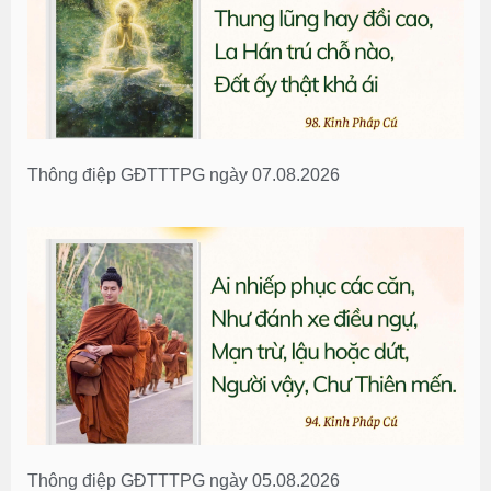
Thông điệp GĐTTTPG ngày 07.08.2026
Thông điệp GĐTTTPG ngày 05.08.2026