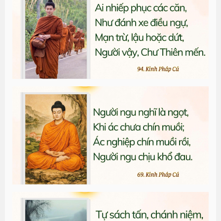
G
n
0
T
đ
G
n
0
T
đ
G