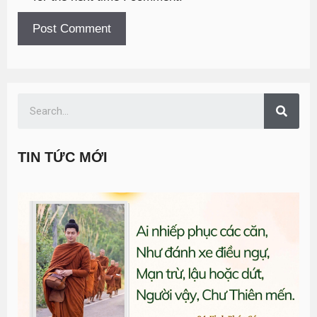
TIN TỨC MỚI
T
đ
G
n
0