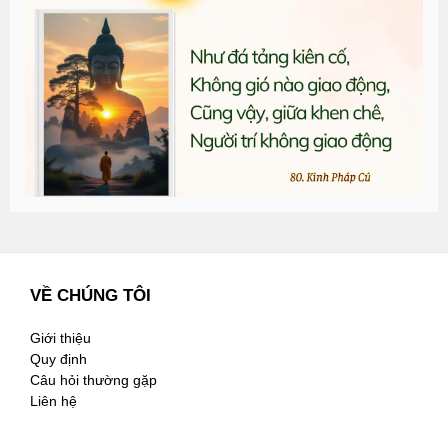
T
đ
G
n
2
VỀ CHÚNG TÔI
Giới thiệu
Quy định
Câu hỏi thường gặp
Liên hệ