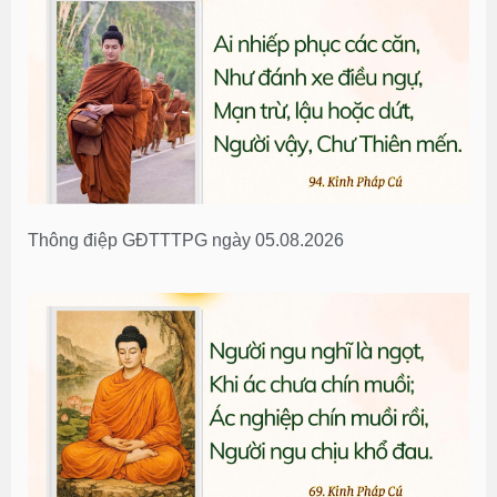
Thông điệp GĐTTTPG ngày 05.08.2026