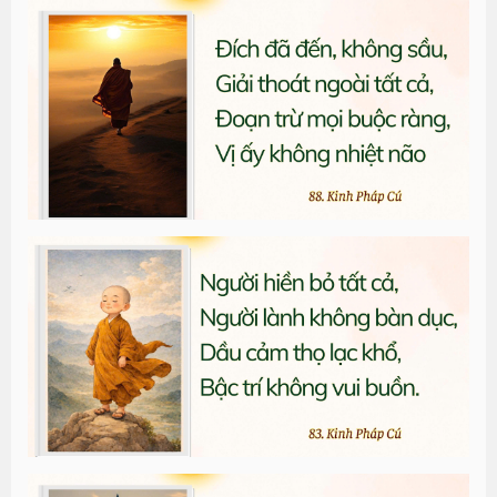
T
đ
G
n
3
T
đ
G
n
2
T