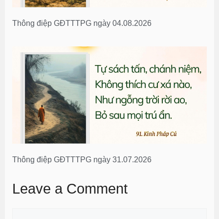
Thông điệp GĐTTTPG ngày 04.08.2026
Thông điệp GĐTTTPG ngày 31.07.2026
Leave a Comment