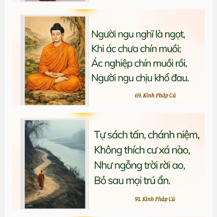
T
đ
G
n
0
T
đ
G
n
3