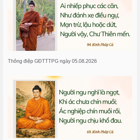
Thông điệp GĐTTTPG ngày 05.08.2026