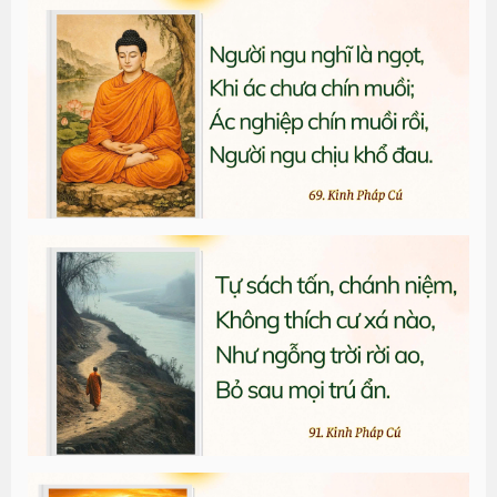
T
đ
G
n
0
T
đ
G
n
3
T