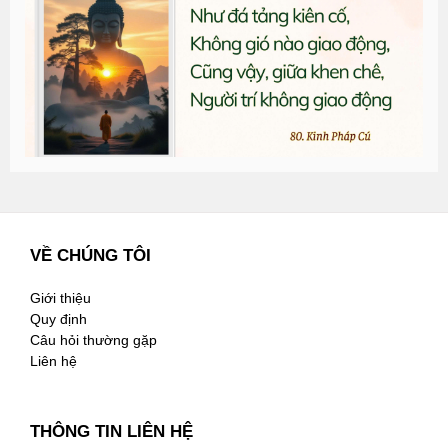
G
n
2
VỀ CHÚNG TÔI
Giới thiệu
Quy định
Câu hỏi thường gặp
Liên hệ
THÔNG TIN LIÊN HỆ