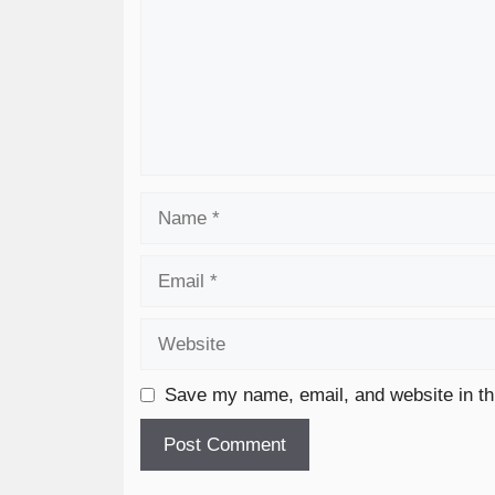
Save my name, email, and website in th