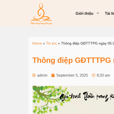
Giới thiệu
Tài l
Home
»
Tin tức
»
Thông điệp GĐTTTPG ngày 05.
Thông điệp GĐTTTPG n
admin
September 5, 2025
8:20 am