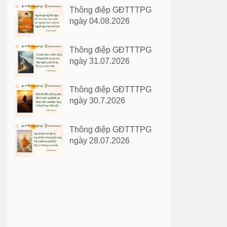
Thông điệp GĐTTTPG
ngày 04.08.2026
Thông điệp GĐTTTPG
ngày 31.07.2026
Thông điệp GĐTTTPG
ngày 30.7.2026
Thông điệp GĐTTTPG
ngày 28.07.2026