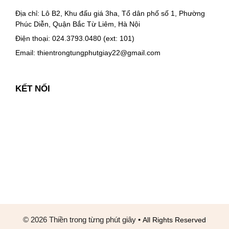
Địa chỉ: Lô B2, Khu đấu giá 3ha, Tổ dân phố số 1, Phường
Phúc Diễn, Quận Bắc Từ Liêm, Hà Nội
Điện thoại: 024.3793.0480 (ext: 101)
Email:
thientrongtungphutgiay22@gmail.com
KẾT NỐI
© 2026 Thiền trong từng phút giây
•
All Rights Reserved