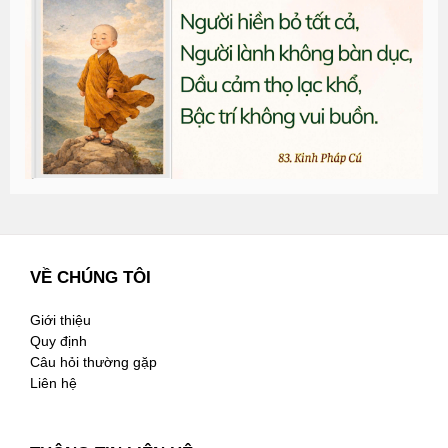
đ
G
n
2
VỀ CHÚNG TÔI
Giới thiệu
Quy định
Câu hỏi thường gặp
Liên hệ