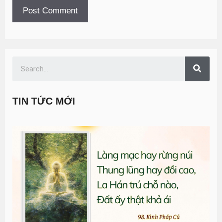
TIN TỨC MỚI
T
đ
G
n
0