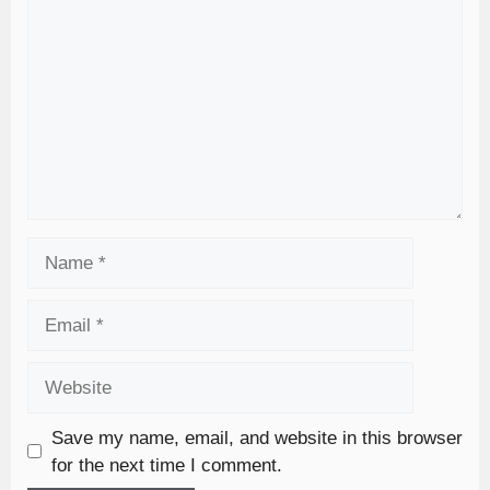
Save my name, email, and website in this browser
for the next time I comment.