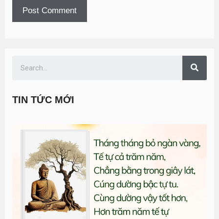
TIN TỨC MỚI
T
đ
G
n
1