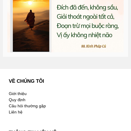
đ
G
n
3
VỀ CHÚNG TÔI
Giới thiệu
Quy định
Câu hỏi thường gặp
Liên hệ