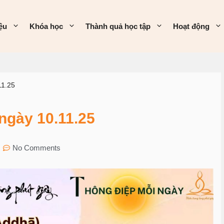
iệu
Khóa học
Thành quả học tập
Hoạt động
11.25
gày 10.11.25
No Comments