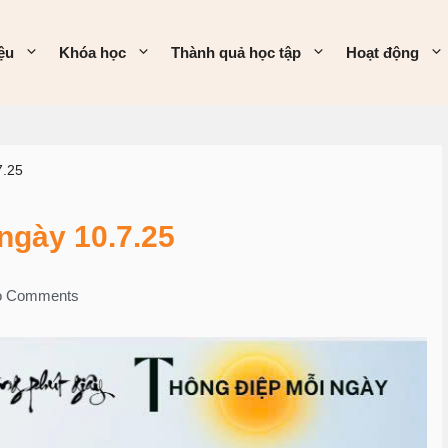
iệu
Khóa học
Thành quả học tập
Hoạt động
7.25
gày 10.7.25
o Comments