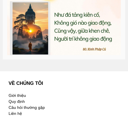
T
đ
G
n
2
VỀ CHÚNG TÔI
Giới thiệu
Quy định
Câu hỏi thường gặp
Liên hệ