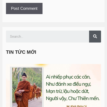
TIN TỨC MỚI
T
đ
G
n
0