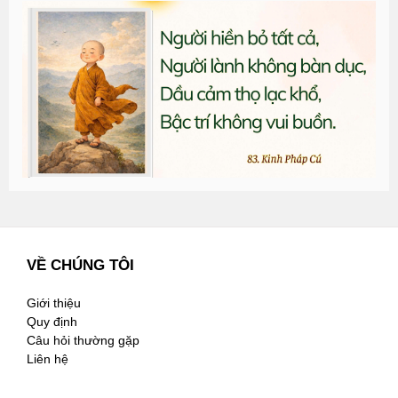
T
đ
G
n
2
VỀ CHÚNG TÔI
Giới thiệu
Quy định
Câu hỏi thường gặp
Liên hệ