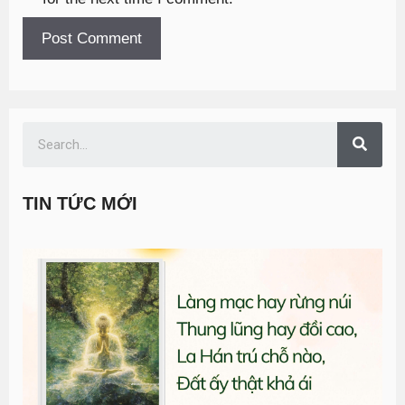
TIN TỨC MỚI
T
đ
G
n
0