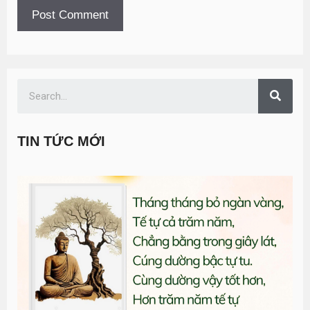
TIN TỨC MỚI
T
đ
G
n
1