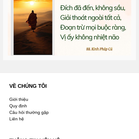
đ
G
n
3
VỀ CHÚNG TÔI
Giới thiệu
Quy định
Câu hỏi thường gặp
Liên hệ