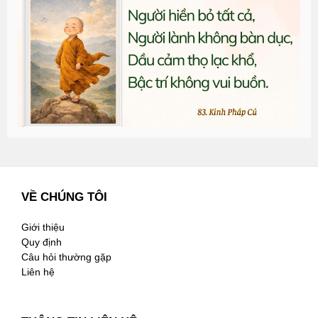
đ
G
n
2
VỀ CHÚNG TÔI
Giới thiệu
Quy định
Câu hỏi thường gặp
Liên hệ