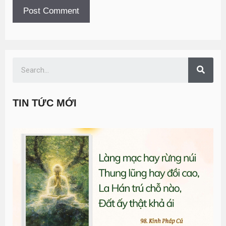
TIN TỨC MỚI
T
đ
G
n
0