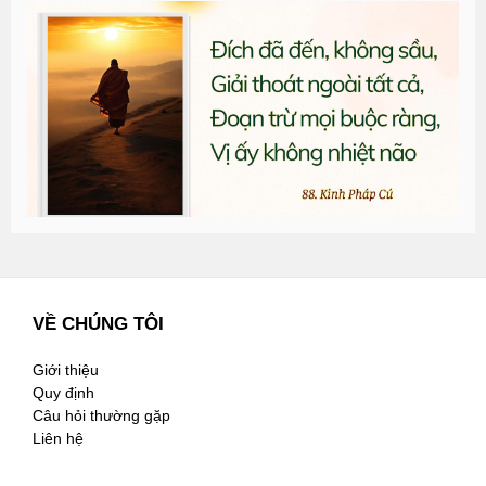
T
đ
G
n
3
VỀ CHÚNG TÔI
Giới thiệu
Quy định
Câu hỏi thường gặp
Liên hệ