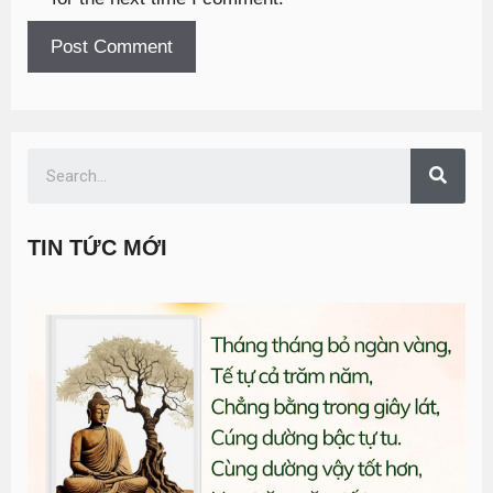
TIN TỨC MỚI
T
đ
G
n
1