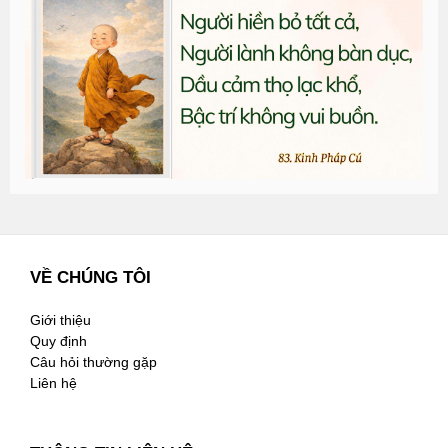
đ
G
n
2
VỀ CHÚNG TÔI
Giới thiệu
Quy định
Câu hỏi thường gặp
Liên hệ