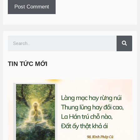
TIN TỨC MỚI
T
đ
G
n
0