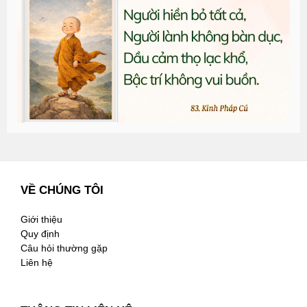
đ
G
n
2
VỀ CHÚNG TÔI
Giới thiệu
Quy định
Câu hỏi thường gặp
Liên hệ