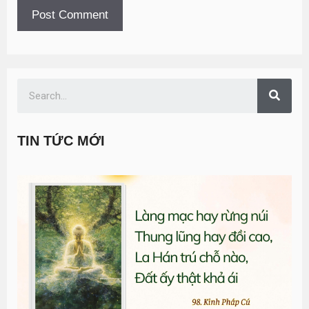
TIN TỨC MỚI
T
đ
G
n
0