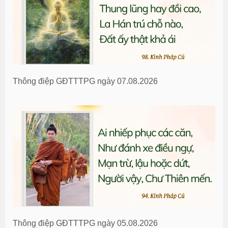
Thông điệp GĐTTTPG ngày 07.08.2026
Thông điệp GĐTTTPG ngày 05.08.2026