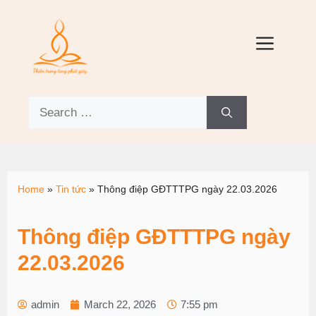
Home
»
Tin tức
»
Thông điệp GĐTTTPG ngày 22.03.2026
Thông điệp GĐTTTPG ngày
22.03.2026
admin
March 22, 2026
7:55 pm