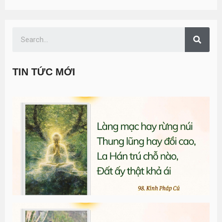
TIN TỨC MỚI
T
đ
G
n
0
T
đ