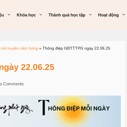
iệu
Khóa học
Thành quả học tập
Hoạt động
 nói truyền cảm hứng
»
Thông điệp GĐTTTPG ngày 22.06.25
gày 22.06.25
o Comments