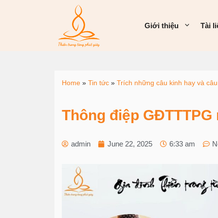
Giới thiệu
Tài l
Home
»
Tin tức
»
Trích những câu kinh hay và câu
Thông điệp GĐTTTPG n
admin
June 22, 2025
6:33 am
N