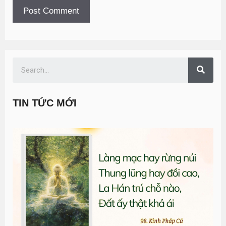
TIN TỨC MỚI
T
đ
G
n
0