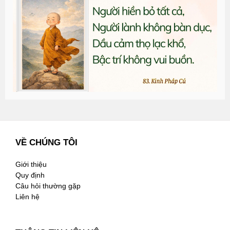
đ
G
n
2
VỀ CHÚNG TÔI
Giới thiệu
Quy định
Câu hỏi thường gặp
Liên hệ