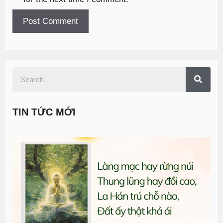
TIN TỨC MỚI
T
đ
G
n
0