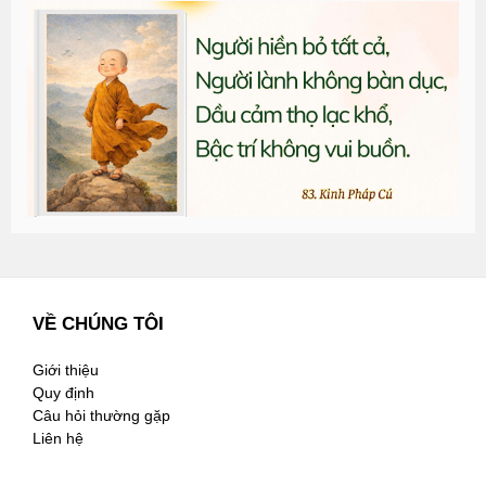
T
đ
G
n
2
VỀ CHÚNG TÔI
Giới thiệu
Quy định
Câu hỏi thường gặp
Liên hệ